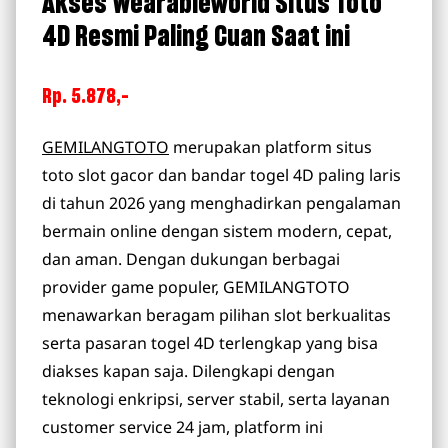
Akses Wearableworld Situs Toto
4D Resmi Paling Cuan Saat ini
Rp. 5.878,-
GEMILANGTOTO
merupakan platform situs
toto slot gacor dan bandar togel 4D paling laris
di tahun 2026 yang menghadirkan pengalaman
bermain online dengan sistem modern, cepat,
dan aman. Dengan dukungan berbagai
provider game populer, GEMILANGTOTO
menawarkan beragam pilihan slot berkualitas
serta pasaran togel 4D terlengkap yang bisa
diakses kapan saja. Dilengkapi dengan
teknologi enkripsi, server stabil, serta layanan
customer service 24 jam, platform ini