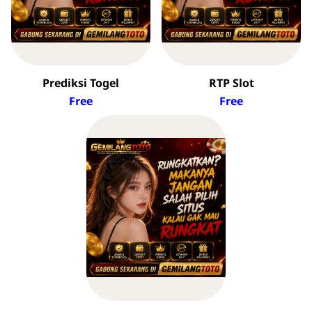
Prediksi Togel
RTP Slot
Free
Free