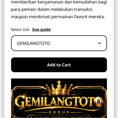
memberikan kenyamanan dan kemudahan bagi
para pemain dalam melakukan transaksi
maupun menikmati permainan favorit mereka.
Select
size
Size guide
Add to Cart