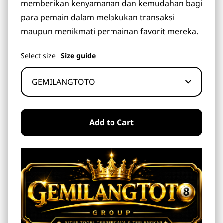
memberikan kenyamanan dan kemudahan bagi
para pemain dalam melakukan transaksi
maupun menikmati permainan favorit mereka.
Select
size
Size guide
Add to Cart