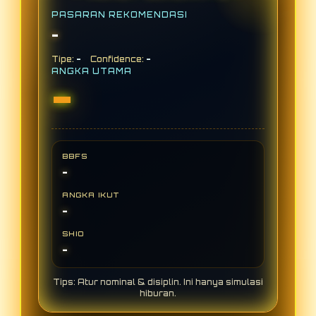
PASARAN REKOMENDASI
-
-
-
Tipe:
Confidence:
ANGKA UTAMA
-
BBFS
-
ANGKA IKUT
-
SHIO
-
Tips: Atur nominal & disiplin. Ini hanya simulasi
hiburan.