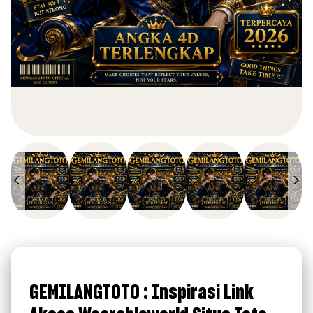
GEMILANGTOTO : Inspirasi Link