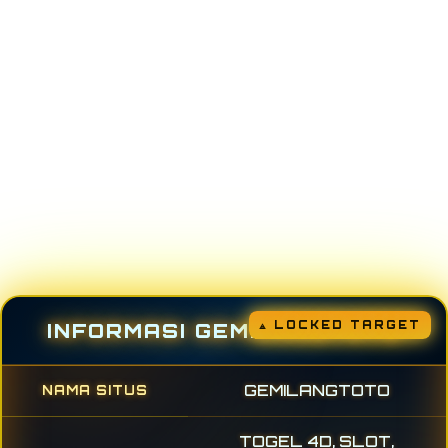
INFORMASI GEMILANGTOTO
GEMILANGTOTO
NAMA SITUS
TOGEL 4D, SLOT,