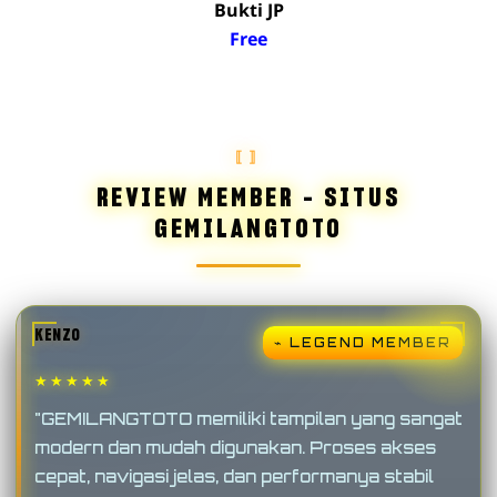
Bukti JP
Free
REVIEW MEMBER – SITUS
GEMILANGTOTO
KENZO
⌁ LEGEND MEMBER
★★★★★
"GEMILANGTOTO memiliki tampilan yang sangat
modern dan mudah digunakan. Proses akses
cepat, navigasi jelas, dan performanya stabil