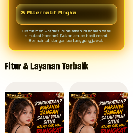
3 Alternatif Angka
Disclaimer: Prediksi di halaman ini adalah hasil
simulasi (random). Bukan acuan hasil resmi.
Bermainlah dengan bertanggung jawab.
Fitur & Layanan Terbaik