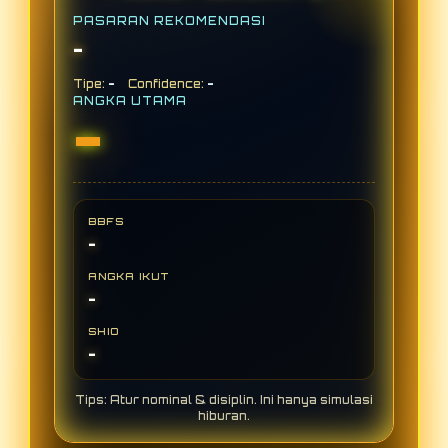
PASARAN REKOMENDASI
-
-
-
Tipe:
Confidence:
ANGKA UTAMA
-
BBFS
-
ANGKA IKUT
-
SHIO
-
Tips: Atur nominal & disiplin. Ini hanya simulasi
hiburan.