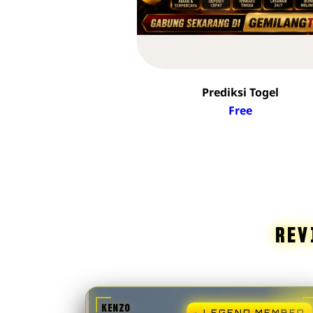
Prediksi Togel
Free
REV
KENZO
⌁ LEGEND MEMBER