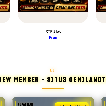
RTP Slot
Free
IEW MEMBER – SITUS GEMILANG
SUPARMAN
⟁ PRO PLAYER