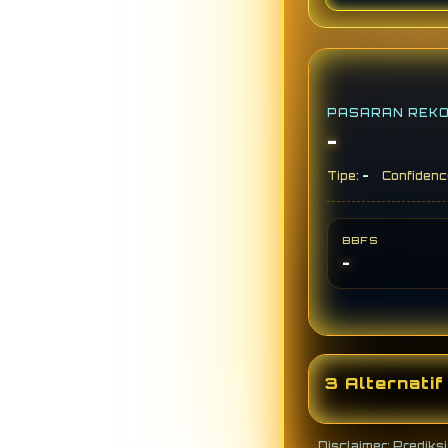
PASARAN REK
-
-
Tipe:
Confidenc
BBFS
-
3 Alternati
Disclaimer: Prediksi