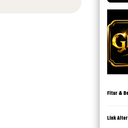
Fitur & B
Bonus 
Bonus 
Link Alte
Undian