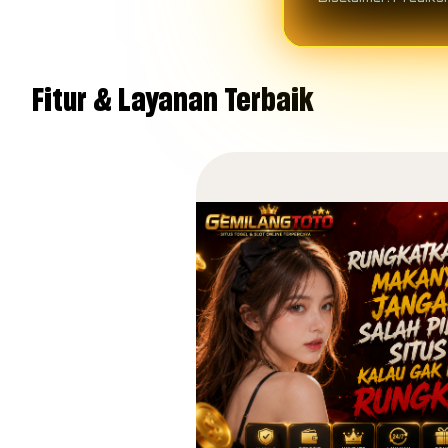
Fitur & Layanan Terbaik