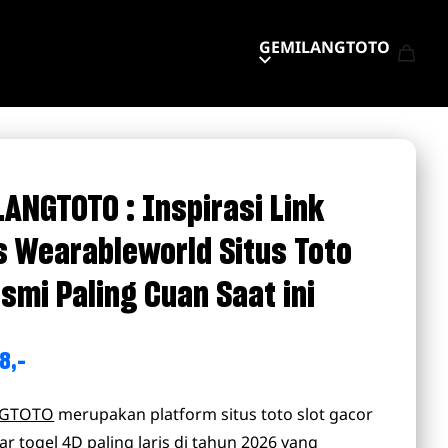
GEMILANGTOTO
ANGTOTO : Inspirasi Link
 Wearableworld Situs Toto
smi Paling Cuan Saat ini
8,-
NGTOTO
merupakan platform situs toto slot gacor
r togel 4D paling laris di tahun 2026 yang