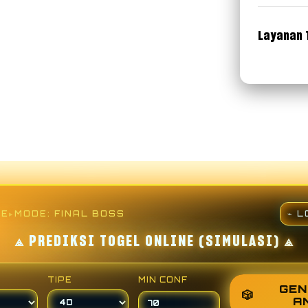
Bonus 
Klik Disin
Bonus 
Layanan 
RTP Slo
Custom
NE
▸
MODE: FINAL BOSS
⌁ L
⟁ PREDIKSI TOGEL ONLINE (SIMULASI) ⟁
TIPE
MIN CONF
GEN
🎲
A