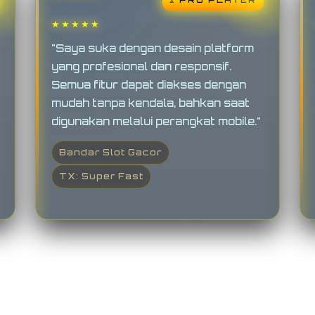
★★★★★
"Saya suka dengan desain platform
yang profesional dan responsif.
Semua fitur dapat diakses dengan
mudah tanpa kendala, bahkan saat
digunakan melalui perangkat mobile."
Bandar Slot Gacor
TX: Super Fast