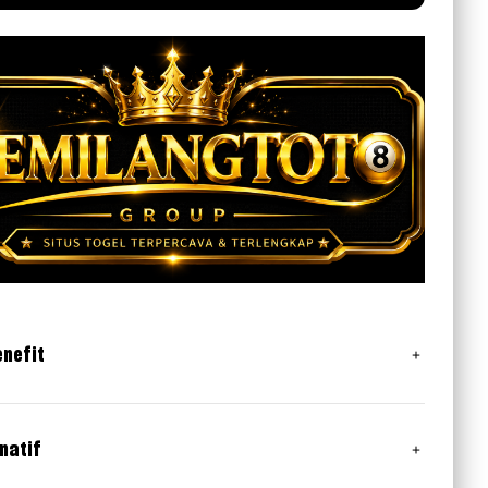
enefit
New Member 50% (Khusus Slot)
Harian 5% (All Games)
rnatif
 Lucky Draw