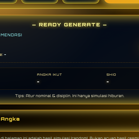
— READY GENERATE —
OMENDASI
-
e:
ANGKA IKUT
SHIO
-
-
Tips: Atur nominal & disiplin. Ini hanya simulasi hiburan.
f Angka
 di halaman ini adalah hasil simulasi (random). Bukan acuan hasil res