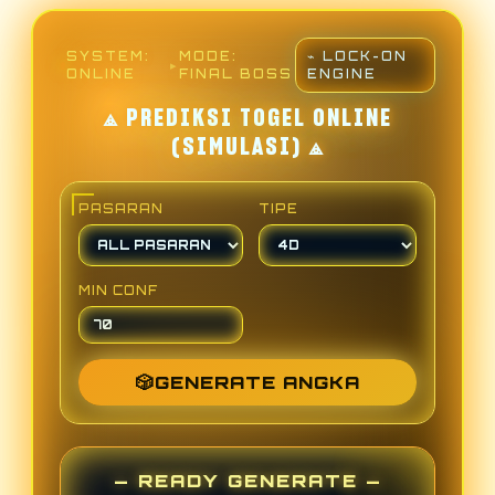
SYSTEM:
MODE:
⌁ LOCK-ON
▸
ONLINE
FINAL BOSS
ENGINE
⟁ PREDIKSI TOGEL ONLINE
(SIMULASI) ⟁
PASARAN
TIPE
MIN CONF
🎲
GENERATE ANGKA
— READY GENERATE —