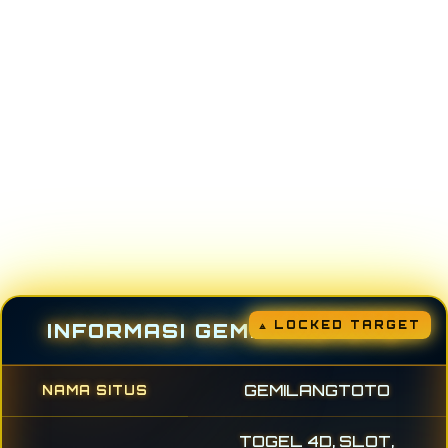
INFORMASI GEMILANGTOTO
GEMILANGTOTO
NAMA SITUS
TOGEL 4D, SLOT,