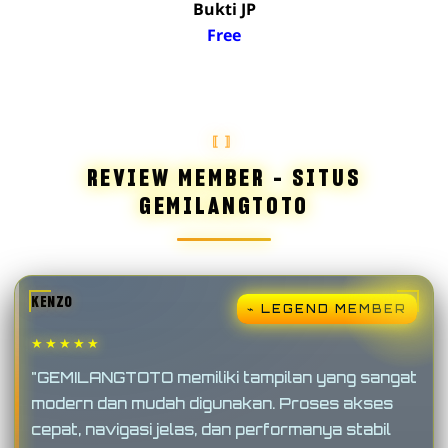
Bukti JP
Free
REVIEW MEMBER – SITUS
GEMILANGTOTO
KENZO
⌁ LEGEND MEMBER
★★★★★
"GEMILANGTOTO memiliki tampilan yang sangat
modern dan mudah digunakan. Proses akses
cepat, navigasi jelas, dan performanya stabil