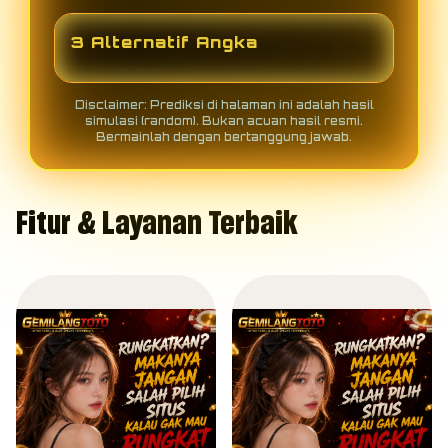
3 Alternatif Angka
Disclaimer: Prediksi di halaman ini adalah hasil
simulasi (random). Bukan acuan hasil resmi.
Bermainlah dengan bertanggung jawab.
Fitur & Layanan Terbaik