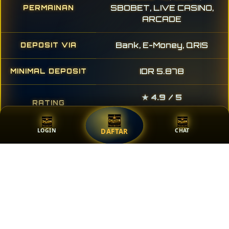
SBOBET, LIVE CASINO,
PERMAINAN
ARCADE
Bank, E-Money, QRIS
DEPOSIT VIA
IDR 5.878
MINIMAL DEPOSIT
★ 4.9 / 5
RATING
8.223.986 USER VERIFIED
LOGIN
CHAT
DAFTAR
Situs Logo Toto
Contact Support
Terms of Service