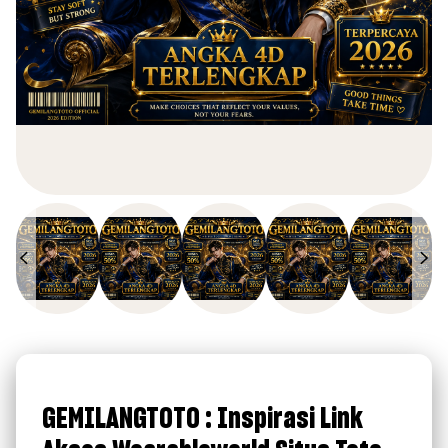
GEMILANGTOTO : Inspirasi Link