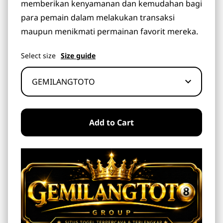
memberikan kenyamanan dan kemudahan bagi
para pemain dalam melakukan transaksi
maupun menikmati permainan favorit mereka.
Select
size
Size guide
Add to Cart