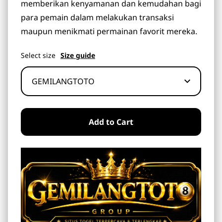
memberikan kenyamanan dan kemudahan bagi
para pemain dalam melakukan transaksi
maupun menikmati permainan favorit mereka.
Select
size
Size guide
Add to Cart