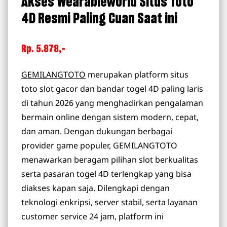
Akses Wearableworld Situs Toto
4D Resmi Paling Cuan Saat ini
Rp. 5.878,-
GEMILANGTOTO
merupakan platform situs
toto slot gacor dan bandar togel 4D paling laris
di tahun 2026 yang menghadirkan pengalaman
bermain online dengan sistem modern, cepat,
dan aman. Dengan dukungan berbagai
provider game populer, GEMILANGTOTO
menawarkan beragam pilihan slot berkualitas
serta pasaran togel 4D terlengkap yang bisa
diakses kapan saja. Dilengkapi dengan
teknologi enkripsi, server stabil, serta layanan
customer service 24 jam, platform ini