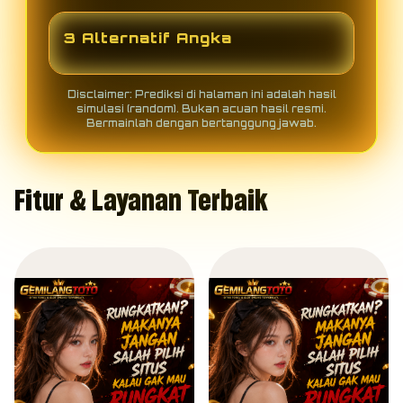
3 Alternatif Angka
Disclaimer: Prediksi di halaman ini adalah hasil
simulasi (random). Bukan acuan hasil resmi.
Bermainlah dengan bertanggung jawab.
Fitur & Layanan Terbaik