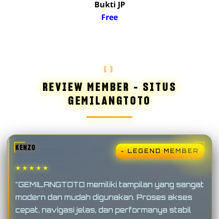
Bukti JP
Free
REVIEW MEMBER – SITUS
GEMILANGTOTO
KENZO
⌁ LEGEND MEMBER
★★★★★
"GEMILANGTOTO memiliki tampilan yang sangat
modern dan mudah digunakan. Proses akses
cepat, navigasi jelas, dan performanya stabil