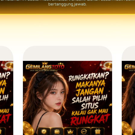
bertanggung jawab.