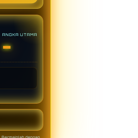
ANGKA UTAMA
-
mi. Bermainlah dengan