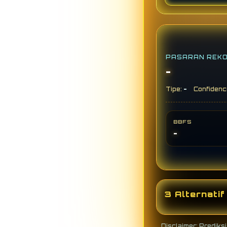
PASARAN REK
-
-
Tipe:
Confidenc
BBFS
-
3 Alternati
Disclaimer: Prediksi