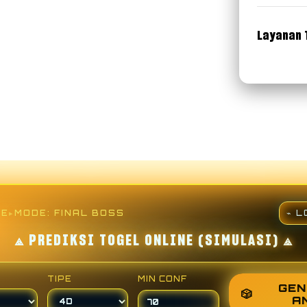
Bonus 
Klik Disin
Bonus 
Layanan 
RTP Slo
Custom
NE
▸
MODE: FINAL BOSS
⌁ L
⟁ PREDIKSI TOGEL ONLINE (SIMULASI) ⟁
TIPE
MIN CONF
GEN
🎲
A