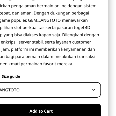
rkan pengalaman bermain online dengan sistem
cepat, dan aman. Dengan dukungan berbagai
 game populer, GEMILANGTOTO menawarkan
ilihan slot berkualitas serta pasaran togel 4D
p yang bisa diakses kapan saja. Dilengkapi dengan
 enkripsi, server stabil, serta layanan customer
24 jam, platform ini memberikan kenyamanan dan
n bagi para pemain dalam melakukan transaksi
enikmati permainan favorit mereka.
Size guide
Add to Cart