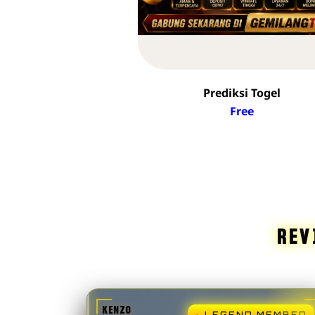
Prediksi Togel
Free
REV
KENZO
⌁ LEGEND MEMBER