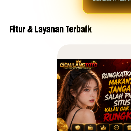
Fitur & Layanan Terbaik