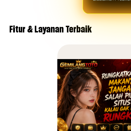
Fitur & Layanan Terbaik