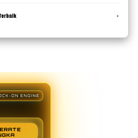
Withdraw Mania
i
Merchandise Exclusive
Terbaik
t & Prediksi Togel Paling Jitu & Akurat
er Service 24 Jam Online
OCK-ON ENGINE
ERATE
NGKA