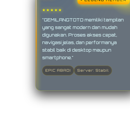
★★★★★
"GEMILANGTOTO memiliki tampilan
yang sangat modern dan mudah
digunakan. Proses akses cepat,
navigasi jelas, dan performanya
stabil baik di desktop maupun
smartphone."
EPIC ABADI
Server: Stabil