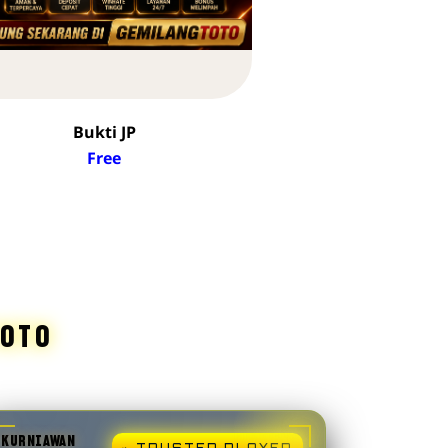
Bukti JP
Free
TOTO
KURNIAWAN
⌁ TRUSTED PLAYER