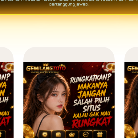
bertanggung jawab.