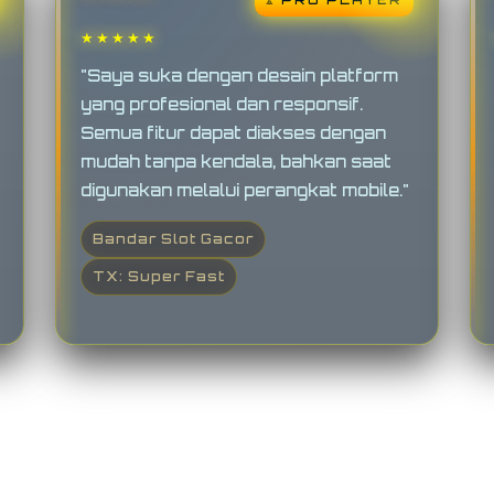
★★★★★
"Saya suka dengan desain platform
yang profesional dan responsif.
Semua fitur dapat diakses dengan
mudah tanpa kendala, bahkan saat
digunakan melalui perangkat mobile."
Bandar Slot Gacor
TX: Super Fast