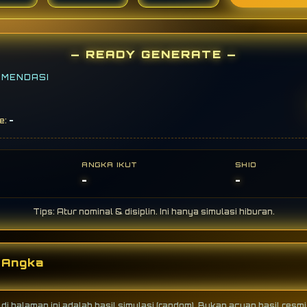
— READY GENERATE —
OMENDASI
-
e:
ANGKA IKUT
SHIO
-
-
Tips: Atur nominal & disiplin. Ini hanya simulasi hiburan.
f Angka
 di halaman ini adalah hasil simulasi (random). Bukan acuan hasil res