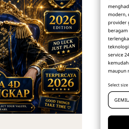
menghadi
modern, 
provider
beragam p
terlengka
teknologi
service 
kemudaha
maupun m
Select
size