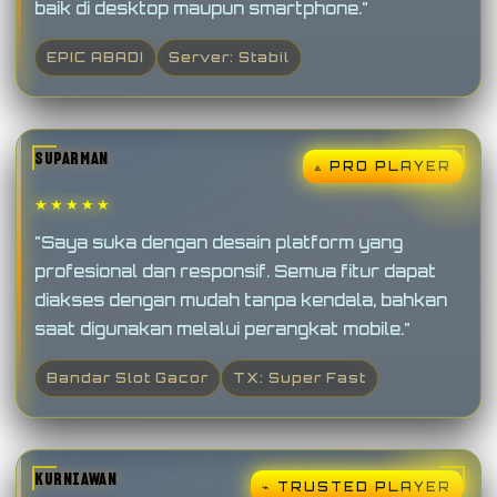
baik di desktop maupun smartphone."
EPIC ABADI
Server: Stabil
SUPARMAN
⟁ PRO PLAYER
★★★★★
"Saya suka dengan desain platform yang
profesional dan responsif. Semua fitur dapat
diakses dengan mudah tanpa kendala, bahkan
saat digunakan melalui perangkat mobile."
Bandar Slot Gacor
TX: Super Fast
KURNIAWAN
⌁ TRUSTED PLAYER