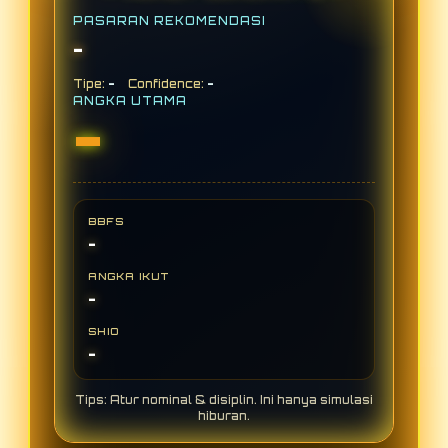
PASARAN REKOMENDASI
-
-
-
Tipe:
Confidence:
ANGKA UTAMA
-
BBFS
-
ANGKA IKUT
-
SHIO
-
Tips: Atur nominal & disiplin. Ini hanya simulasi
hiburan.