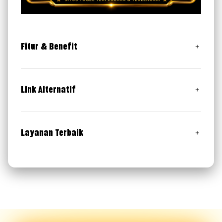
Fitur & Benefit
Bonus New Member 50% (Khusus Slot)
Bonus Harian 5% (All Games)
Link Alternatif
Undian Lucky Draw
Bonus Withdraw Mania
Klik Disini
Bonus Merchandise Exclusive
Layanan Terbaik
RTP Slot & Prediksi Togel Paling Jitu & Akurat
Customer Service 24 Jam Online