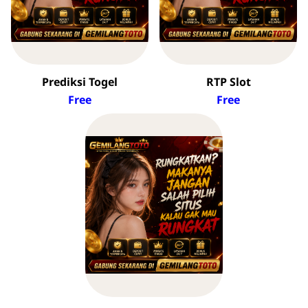
Prediksi Togel
RTP Slot
Free
Free