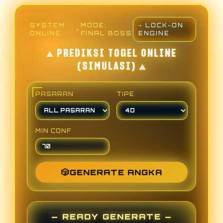
SYSTEM:
MODE:
⌁ LOCK-ON
▸
ONLINE
FINAL BOSS
ENGINE
⟁ PREDIKSI TOGEL ONLINE
(SIMULASI) ⟁
PASARAN
TIPE
MIN CONF
🎲
GENERATE ANGKA
— READY GENERATE —