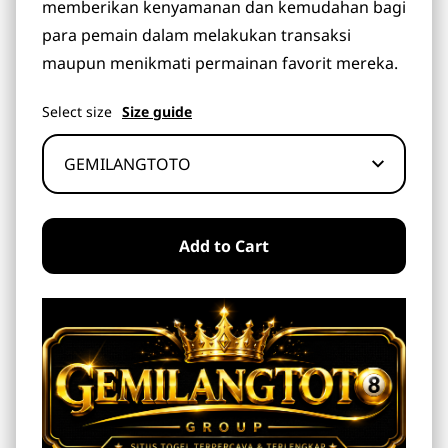
memberikan kenyamanan dan kemudahan bagi
para pemain dalam melakukan transaksi
maupun menikmati permainan favorit mereka.
Select
size
Size guide
Add to Cart