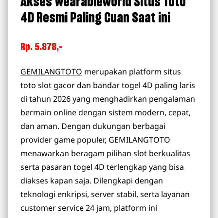
Akses Wearableworld Situs Toto
4D Resmi Paling Cuan Saat ini
Rp. 5.878,-
GEMILANGTOTO
merupakan platform situs
toto slot gacor dan bandar togel 4D paling laris
di tahun 2026 yang menghadirkan pengalaman
bermain online dengan sistem modern, cepat,
dan aman. Dengan dukungan berbagai
provider game populer, GEMILANGTOTO
menawarkan beragam pilihan slot berkualitas
serta pasaran togel 4D terlengkap yang bisa
diakses kapan saja. Dilengkapi dengan
teknologi enkripsi, server stabil, serta layanan
customer service 24 jam, platform ini