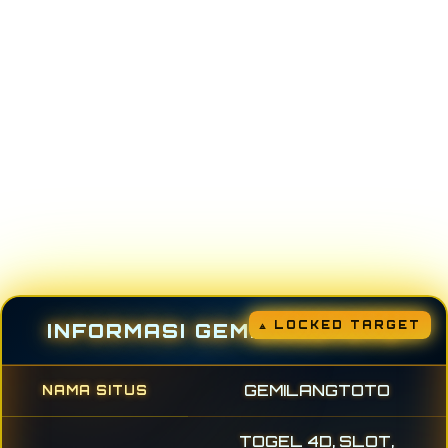
INFORMASI GEMILANGTOTO
GEMILANGTOTO
NAMA SITUS
TOGEL 4D, SLOT,