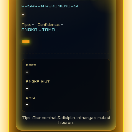
PASARAN REKOMENDASI
-
-
-
Tipe:
Confidence:
ANGKA UTAMA
-
BBFS
-
ANGKA IKUT
-
SHIO
-
Tips: Atur nominal & disiplin. Ini hanya simulasi
hiburan.