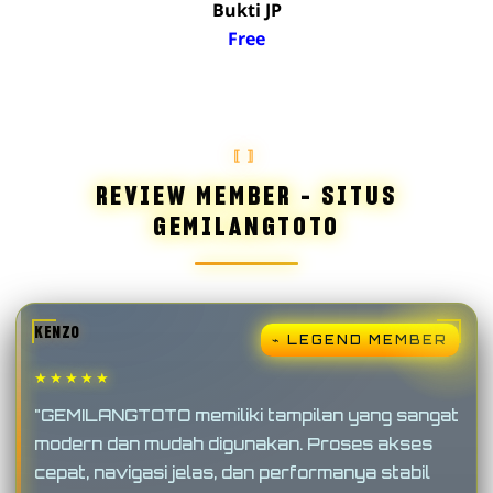
Bukti JP
Free
REVIEW MEMBER – SITUS
GEMILANGTOTO
KENZO
⌁ LEGEND MEMBER
★★★★★
"GEMILANGTOTO memiliki tampilan yang sangat
modern dan mudah digunakan. Proses akses
cepat, navigasi jelas, dan performanya stabil