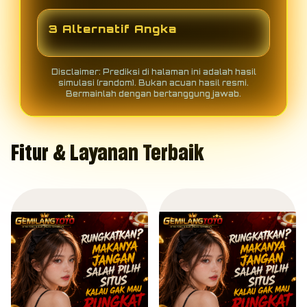
3 Alternatif Angka
Disclaimer: Prediksi di halaman ini adalah hasil
simulasi (random). Bukan acuan hasil resmi.
Bermainlah dengan bertanggung jawab.
Fitur & Layanan Terbaik