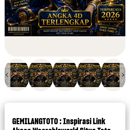
GEMILANGTOTO : Inspirasi Link