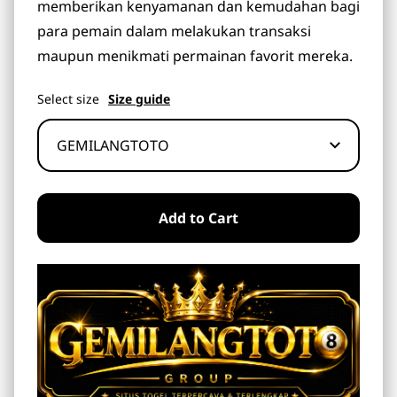
memberikan kenyamanan dan kemudahan bagi
para pemain dalam melakukan transaksi
maupun menikmati permainan favorit mereka.
Select
size
Size guide
Add to Cart