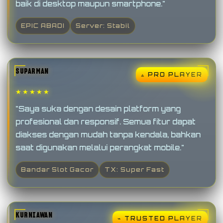
baik di desktop maupun smartphone."
EPIC ABADI
Server: Stabil
SUPARMAN
⟁ PRO PLAYER
★★★★★
"Saya suka dengan desain platform yang
profesional dan responsif. Semua fitur dapat
diakses dengan mudah tanpa kendala, bahkan
saat digunakan melalui perangkat mobile."
Bandar Slot Gacor
TX: Super Fast
KURNIAWAN
⌁ TRUSTED PLAYER