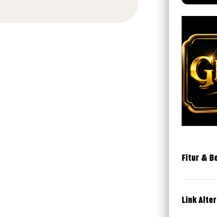
Fitur & B
Bonus 
Bonus 
Link Alte
Undian