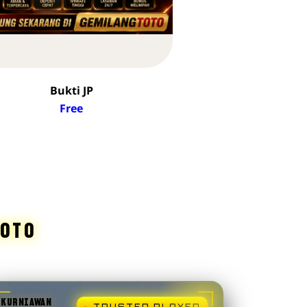
Bukti JP
Free
TOTO
KURNIAWAN
⌁ TRUSTED PLAYER