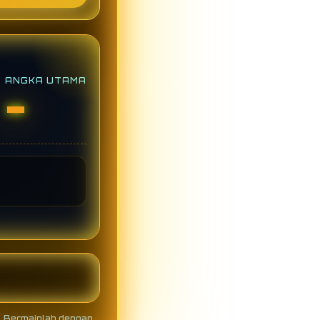
ANGKA UTAMA
-
mi. Bermainlah dengan