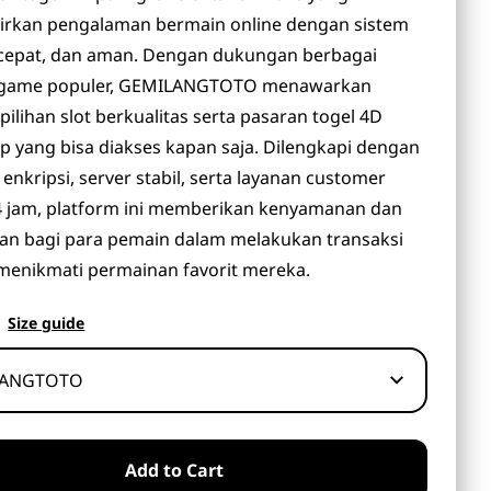
rkan pengalaman bermain online dengan sistem
cepat, dan aman. Dengan dukungan berbagai
 game populer, GEMILANGTOTO menawarkan
ilihan slot berkualitas serta pasaran togel 4D
p yang bisa diakses kapan saja. Dilengkapi dengan
 enkripsi, server stabil, serta layanan customer
24 jam, platform ini memberikan kenyamanan dan
n bagi para pemain dalam melakukan transaksi
enikmati permainan favorit mereka.
Size guide
Add to Cart