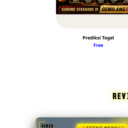
Prediksi Togel
Free
REV
KENZO
⌁ LEGEND MEMBER