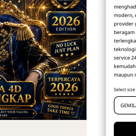
menghadi
modern, 
provider
beragam p
terlengka
teknologi
service 
kemudaha
maupun m
Select
size