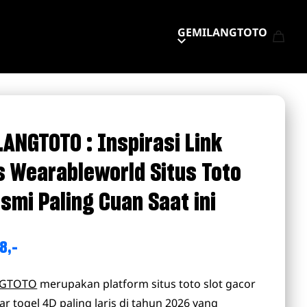
GEMILANGTOTO
ANGTOTO : Inspirasi Link
 Wearableworld Situs Toto
smi Paling Cuan Saat ini
8,-
NGTOTO
merupakan platform situs toto slot gacor
r togel 4D paling laris di tahun 2026 yang