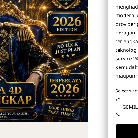
menghadi
modern, 
provider
beragam p
terlengka
teknologi
service 
kemudaha
maupun m
Select
size