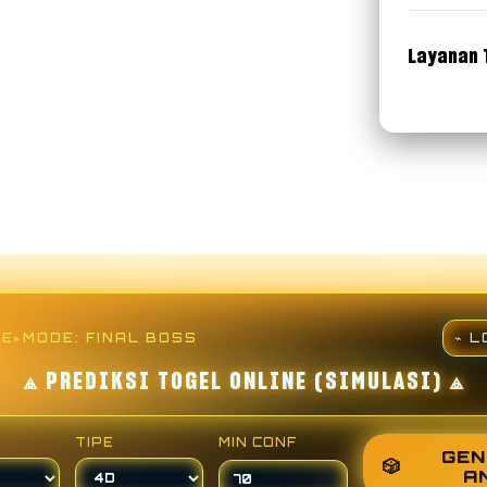
Bonus 
Klik Disin
Bonus 
Layanan 
RTP Slo
Custom
NE
▸
MODE: FINAL BOSS
⌁ L
⟁ PREDIKSI TOGEL ONLINE (SIMULASI) ⟁
TIPE
MIN CONF
GEN
🎲
A