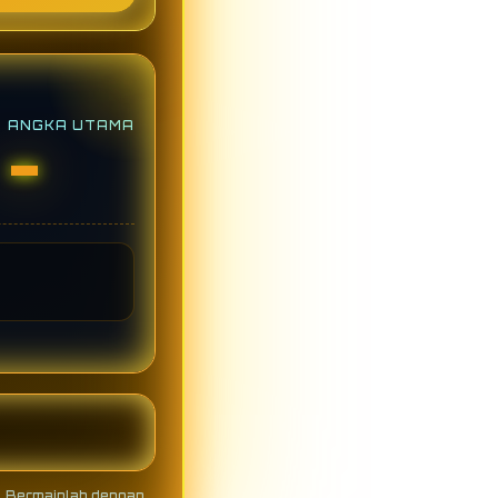
ANGKA UTAMA
-
mi. Bermainlah dengan