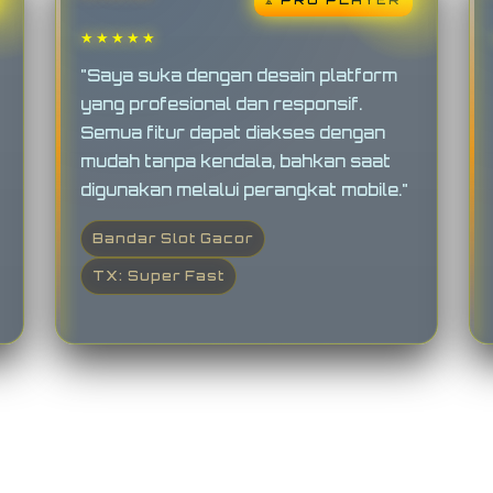
★★★★★
"Saya suka dengan desain platform
yang profesional dan responsif.
Semua fitur dapat diakses dengan
mudah tanpa kendala, bahkan saat
digunakan melalui perangkat mobile."
Bandar Slot Gacor
TX: Super Fast