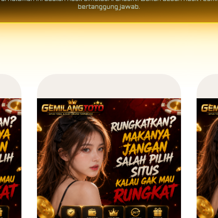
bertanggung jawab.