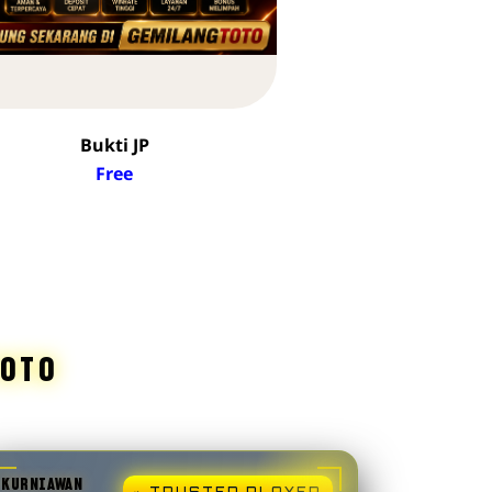
Bukti JP
Free
TOTO
KURNIAWAN
⌁ TRUSTED PLAYER