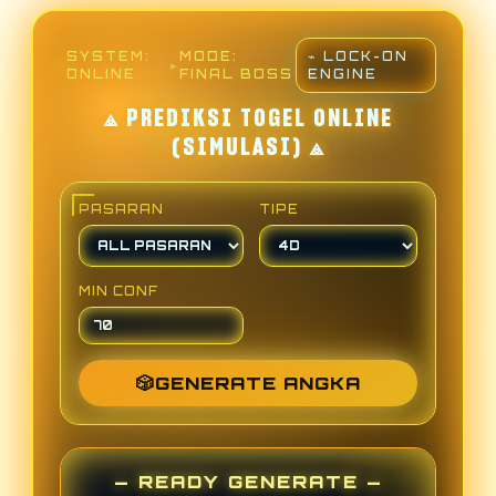
SYSTEM:
MODE:
⌁ LOCK-ON
▸
ONLINE
FINAL BOSS
ENGINE
⟁ PREDIKSI TOGEL ONLINE
(SIMULASI) ⟁
PASARAN
TIPE
MIN CONF
🎲
GENERATE ANGKA
— READY GENERATE —