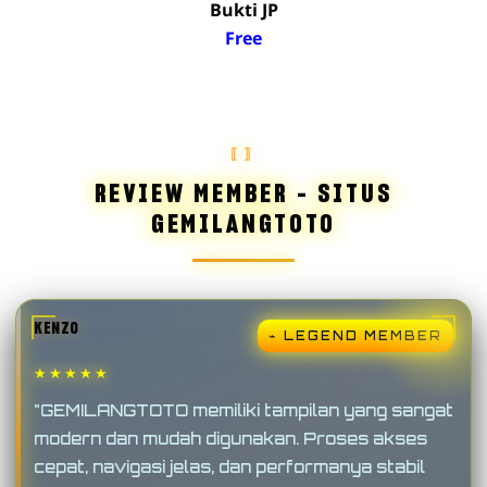
Bukti JP
Free
REVIEW MEMBER – SITUS
GEMILANGTOTO
KENZO
⌁ LEGEND MEMBER
★★★★★
"GEMILANGTOTO memiliki tampilan yang sangat
modern dan mudah digunakan. Proses akses
cepat, navigasi jelas, dan performanya stabil