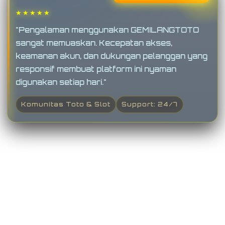
★★★★★
"Pengalaman menggunakan GEMILANGTOTO
sangat memuaskan. Kecepatan akses,
keamanan akun, dan dukungan pelanggan yang
responsif membuat platform ini nyaman
digunakan setiap hari."
Komunitas Toto & Slot
Support: 24/7