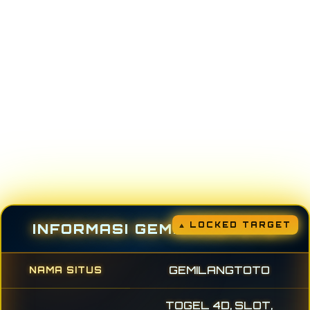
INFORMASI GEMILANGTOTO
GEMILANGTOTO
NAMA SITUS
TOGEL 4D, SLOT,