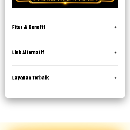
Fitur & Benefit
Bonus New Member 50% (Khusus Slot)
Bonus Harian 5% (All Games)
Link Alternatif
Undian Lucky Draw
Bonus Withdraw Mania
Klik Disini
Bonus Merchandise Exclusive
Layanan Terbaik
RTP Slot & Prediksi Togel Paling Jitu & Akurat
Customer Service 24 Jam Online