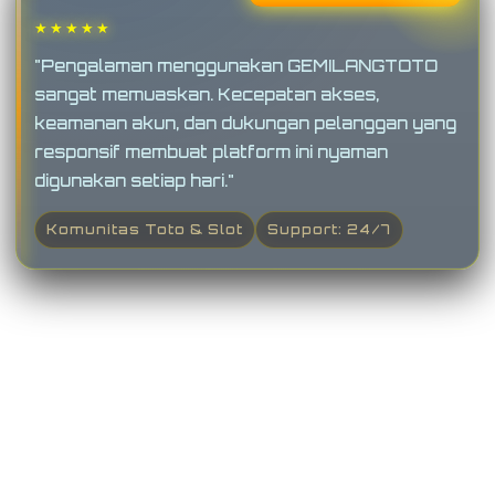
★★★★★
"Pengalaman menggunakan GEMILANGTOTO
sangat memuaskan. Kecepatan akses,
keamanan akun, dan dukungan pelanggan yang
responsif membuat platform ini nyaman
digunakan setiap hari."
Komunitas Toto & Slot
Support: 24/7