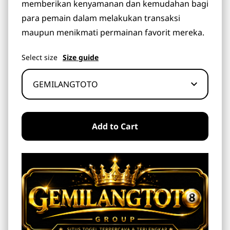
memberikan kenyamanan dan kemudahan bagi
para pemain dalam melakukan transaksi
maupun menikmati permainan favorit mereka.
Select
size
Size guide
Add to Cart