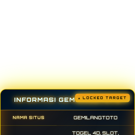
INFORMASI GEMILANGTOTO
GEMILANGTOTO
NAMA SITUS
TOGEL 4D, SLOT,