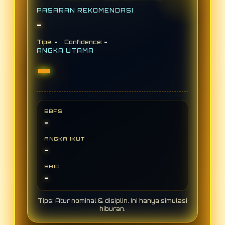
PASARAN REKOMENDASI
-
-
-
Tipe:
Confidence:
ANGKA UTAMA
-
BBFS
-
ANGKA IKUT
-
SHIO
-
Tips: Atur nominal & disiplin. Ini hanya simulasi
hiburan.