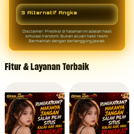
3 Alternatif Angka
Disclaimer: Prediksi di halaman ini adalah hasil
simulasi (random). Bukan acuan hasil resmi.
Bermainlah dengan bertanggung jawab.
Fitur & Layanan Terbaik