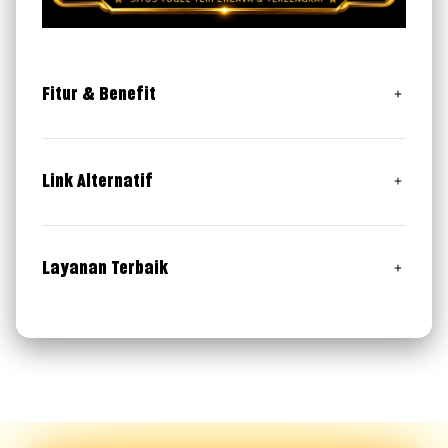
Fitur & Benefit
Bonus New Member 50% (Khusus Slot)
Bonus Harian 5% (All Games)
Link Alternatif
Undian Lucky Draw
Bonus Withdraw Mania
Klik Disini
Bonus Merchandise Exclusive
Layanan Terbaik
RTP Slot & Prediksi Togel Paling Jitu & Akurat
Customer Service 24 Jam Online