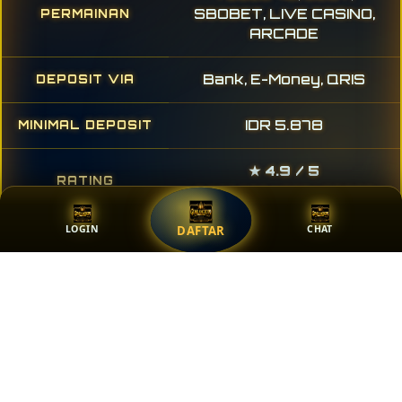
SBOBET, LIVE CASINO,
PERMAINAN
ARCADE
Bank, E-Money, QRIS
DEPOSIT VIA
IDR 5.878
MINIMAL DEPOSIT
★ 4.9 / 5
RATING
8.223.986 USER VERIFIED
LOGIN
CHAT
DAFTAR
Situs Logo Toto
Contact Support
Terms of Service