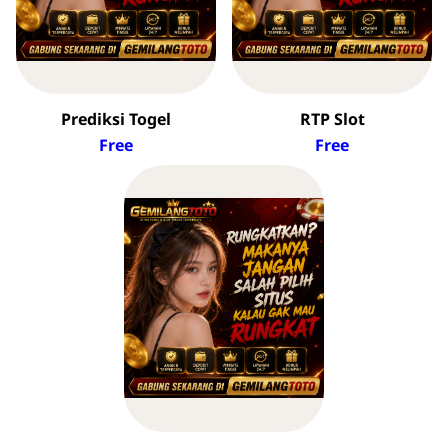
Prediksi Togel
RTP Slot
Free
Free