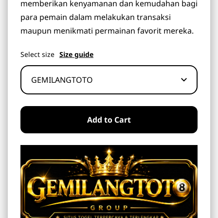
memberikan kenyamanan dan kemudahan bagi
para pemain dalam melakukan transaksi
maupun menikmati permainan favorit mereka.
Select
size
Size guide
Add to Cart