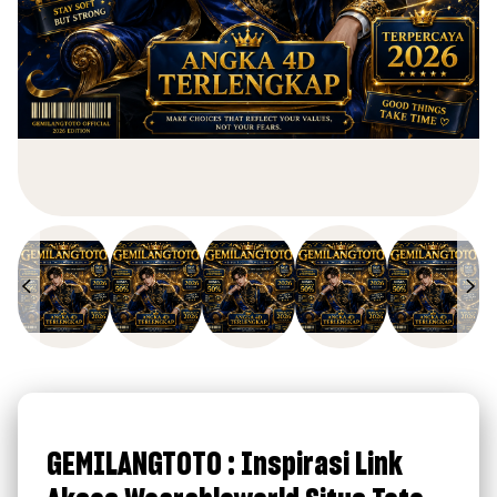
GEMILANGTOTO : Inspirasi Link