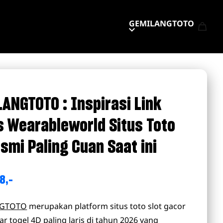
GEMILANGTOTO
ANGTOTO : Inspirasi Link
 Wearableworld Situs Toto
smi Paling Cuan Saat ini
8,-
NGTOTO
merupakan platform situs toto slot gacor
r togel 4D paling laris di tahun 2026 yang