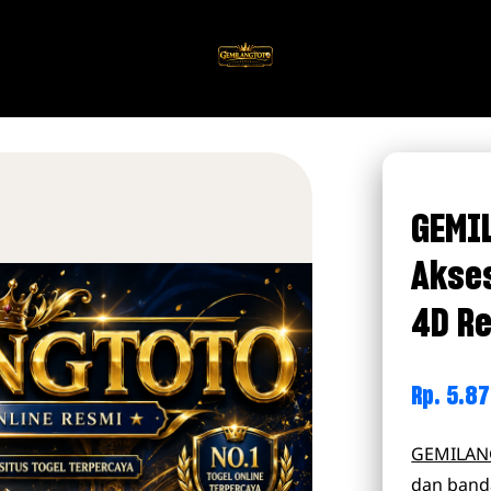
GEMIL
Akses
4D Re
Rp. 5.87
GEMILA
dan banda