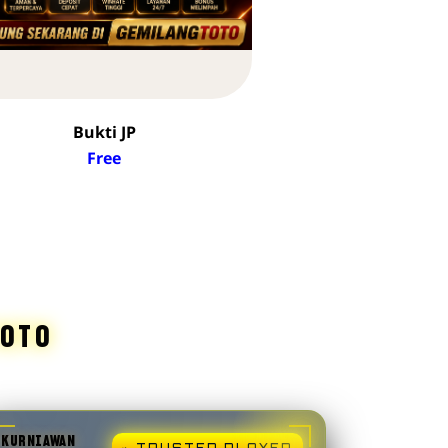
Bukti JP
Free
TOTO
KURNIAWAN
⌁ TRUSTED PLAYER