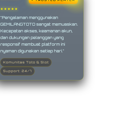
★★★★★
"Pengalaman menggunakan
GEMILANGTOTO sangat memuaskan.
Kecepatan akses, keamanan akun,
dan dukungan pelanggan yang
responsif membuat platform ini
nyaman digunakan setiap hari."
Komunitas Toto & Slot
Support: 24/7