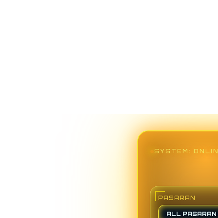
SYSTEM: ONLI
PASARAN