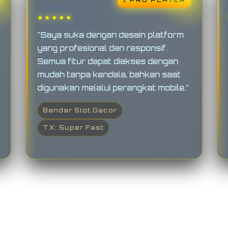
★★★★★
"Saya suka dengan desain platform
yang profesional dan responsif.
Semua fitur dapat diakses dengan
mudah tanpa kendala, bahkan saat
digunakan melalui perangkat mobile."
Bandar Slot Gacor
TX: Super Fast