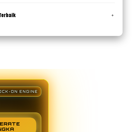
Withdraw Mania
i
Merchandise Exclusive
Terbaik
t & Prediksi Togel Paling Jitu & Akurat
er Service 24 Jam Online
OCK-ON ENGINE
ERATE
NGKA