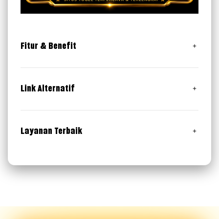
Fitur & Benefit
Bonus New Member 50% (Khusus Slot)
Bonus Harian 5% (All Games)
Link Alternatif
Undian Lucky Draw
Bonus Withdraw Mania
Klik Disini
Bonus Merchandise Exclusive
Layanan Terbaik
RTP Slot & Prediksi Togel Paling Jitu & Akurat
Customer Service 24 Jam Online