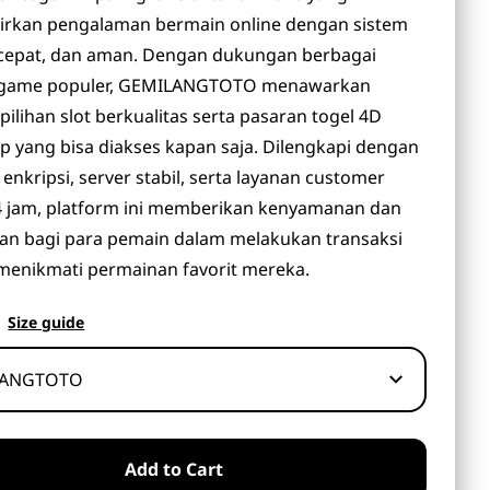
rkan pengalaman bermain online dengan sistem
cepat, dan aman. Dengan dukungan berbagai
 game populer, GEMILANGTOTO menawarkan
ilihan slot berkualitas serta pasaran togel 4D
p yang bisa diakses kapan saja. Dilengkapi dengan
 enkripsi, server stabil, serta layanan customer
24 jam, platform ini memberikan kenyamanan dan
n bagi para pemain dalam melakukan transaksi
enikmati permainan favorit mereka.
Size guide
Add to Cart