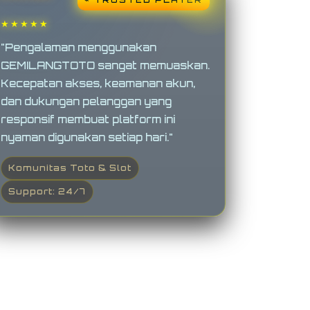
★★★★★
"Pengalaman menggunakan
GEMILANGTOTO sangat memuaskan.
Kecepatan akses, keamanan akun,
dan dukungan pelanggan yang
responsif membuat platform ini
nyaman digunakan setiap hari."
Komunitas Toto & Slot
Support: 24/7