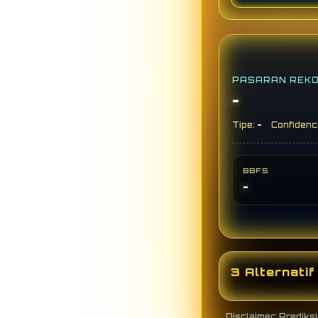
PASARAN REK
-
-
Tipe:
Confidenc
BBFS
-
3 Alternati
Disclaimer: Prediksi