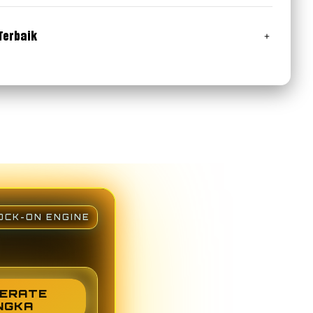
Withdraw Mania
i
Merchandise Exclusive
Terbaik
t & Prediksi Togel Paling Jitu & Akurat
er Service 24 Jam Online
OCK-ON ENGINE
ERATE
NGKA