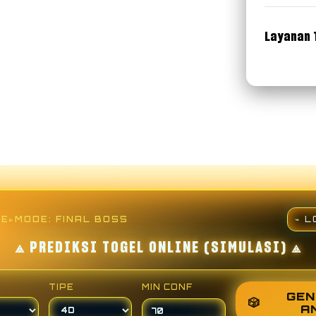
Bonus 
Klik Disin
Bonus 
Layanan 
RTP Slo
Custom
NE
▸
MODE: FINAL BOSS
⌁ L
⟁ PREDIKSI TOGEL ONLINE (SIMULASI) ⟁
TIPE
MIN CONF
GEN
🎲
A