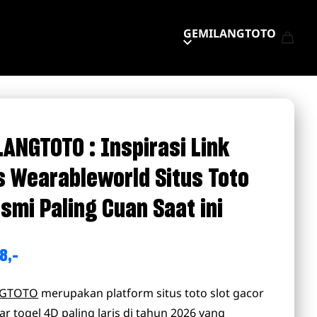
GEMILANGTOTO
ANGTOTO : Inspirasi Link
 Wearableworld Situs Toto
smi Paling Cuan Saat ini
8,-
NGTOTO
merupakan platform situs toto slot gacor
r togel 4D paling laris di tahun 2026 yang