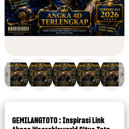
GEMILANGTOTO : Inspirasi Link