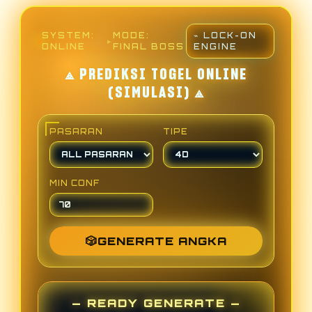
SYSTEM:
MODE:
⌁ LOCK-ON
▸
ONLINE
FINAL BOSS
ENGINE
⟁ PREDIKSI TOGEL ONLINE
(SIMULASI) ⟁
PASARAN
TIPE
MIN CONF
🎲
GENERATE ANGKA
— READY GENERATE —