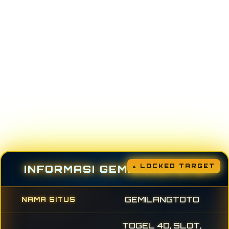
INFORMASI GEMILANGTOTO
GEMILANGTOTO
NAMA SITUS
TOGEL 4D, SLOT,