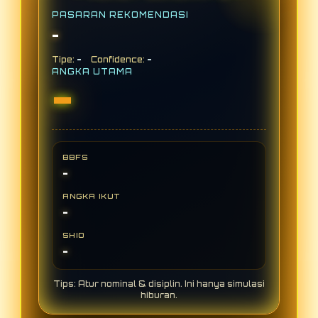
PASARAN REKOMENDASI
-
-
-
Tipe:
Confidence:
ANGKA UTAMA
-
BBFS
-
ANGKA IKUT
-
SHIO
-
Tips: Atur nominal & disiplin. Ini hanya simulasi
hiburan.