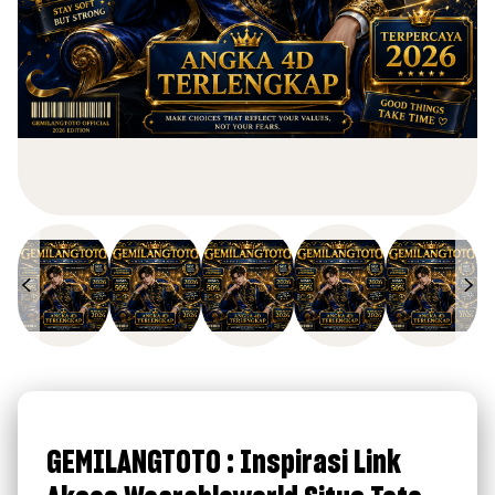
GEMILANGTOTO : Inspirasi Link