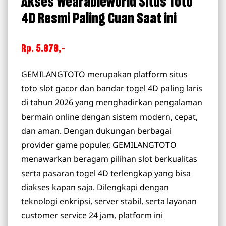
Akses Wearableworld Situs Toto
4D Resmi Paling Cuan Saat ini
Rp. 5.878,-
GEMILANGTOTO
merupakan platform situs
toto slot gacor dan bandar togel 4D paling laris
di tahun 2026 yang menghadirkan pengalaman
bermain online dengan sistem modern, cepat,
dan aman. Dengan dukungan berbagai
provider game populer, GEMILANGTOTO
menawarkan beragam pilihan slot berkualitas
serta pasaran togel 4D terlengkap yang bisa
diakses kapan saja. Dilengkapi dengan
teknologi enkripsi, server stabil, serta layanan
customer service 24 jam, platform ini