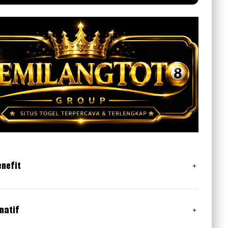
enefit
New Member 50% (Khusus Slot)
Harian 5% (All Games)
rnatif
 Lucky Draw