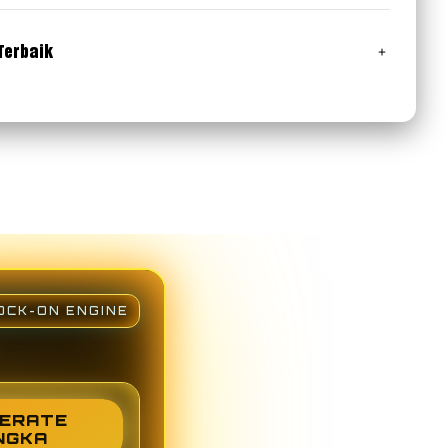
Withdraw Mania
i
Merchandise Exclusive
Terbaik
t & Prediksi Togel Paling Jitu & Akurat
er Service 24 Jam Online
OCK-ON ENGINE
ERATE
NGKA