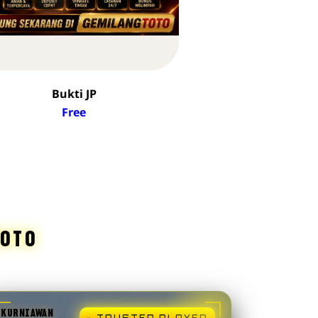
Bukti JP
Free
TOTO
KURNIAWAN
⌁ TRUSTED PLAYER