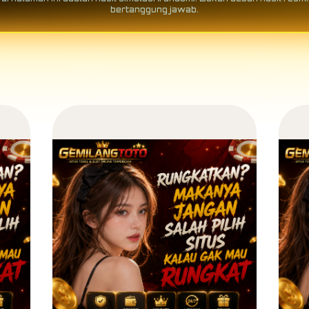
bertanggung jawab.