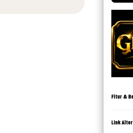
Fitur & B
Bonus 
Bonus 
Link Alte
Undian