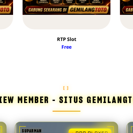
RTP Slot
Free
IEW MEMBER – SITUS GEMILANG
SUPARMAN
⟁ PRO PLAYER