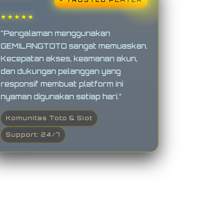
★★★★★
"Pengalaman menggunakan
GEMILANGTOTO sangat memuaskan.
Kecepatan akses, keamanan akun,
dan dukungan pelanggan yang
responsif membuat platform ini
nyaman digunakan setiap hari."
Komunitas Toto & Slot
Support: 24/7