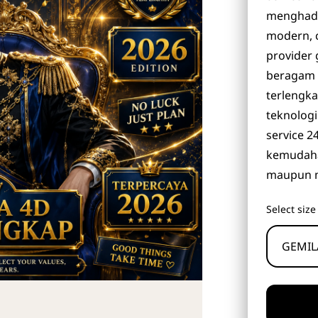
menghadi
modern, 
provider
beragam p
terlengka
teknologi
service 
kemudaha
maupun m
Select
size