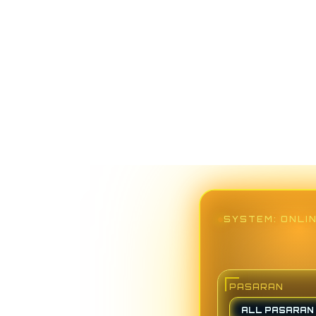
SYSTEM: ONLI
PASARAN