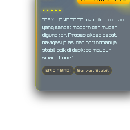
★★★★★
"GEMILANGTOTO memiliki tampilan
yang sangat modern dan mudah
digunakan. Proses akses cepat,
navigasi jelas, dan performanya
stabil baik di desktop maupun
smartphone."
EPIC ABADI
Server: Stabil